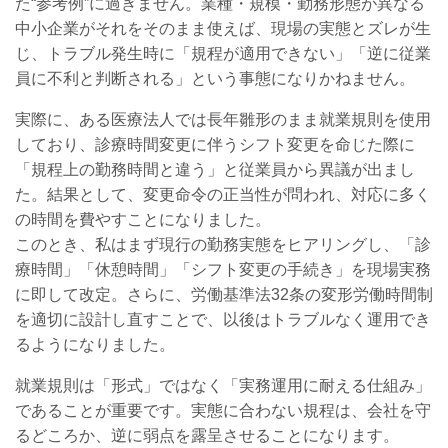
た“参考例”に過ぎません。業種・規模・勤務形態が異なる
中小企業がそれをそのまま使えば、現場の実態とズレが生
じ、トラブル発生時に「規程が適用できない」「逆に従業
員に不利と判断される」という事態になりかねません。
実際に、ある医療法人では長年雛形のまま就業規則を使用
しており、診療時間変更に伴うシフト変更を命じた際に
「規程上の勤務時間と違う」と従業員から異議が出まし
た。結果として、変更命令の正当性が問われ、対応に多く
の時間を費やすことになりました。
このとき、私はまず現行の勤務実態をヒアリングし、「診
療時間」「休憩時間」「シフト変更の手続き」を現場実務
に即して改定。さらに、労働基準法32条の変形労働時間制
を適切に設計し直すことで、以後はトラブルなく運用でき
るようになりました。
就業規則は「形式」ではなく「実務運用に耐える仕組み」
であることが重要です。実態に合わない規程は、会社を守
るどころか、逆に弱点を露呈させることになります。