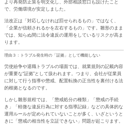
より再発防止策を明文化し、外部相談窓口も設けたこと
で、労働環境が安定しました。
法改正は「対応しなければ罰せられるもの」ではなく、
「企業が信頼されるかを左右するもの」です。雛形のまま
では、知らぬ間に法令違反の運用をしているリスクが高ま
ります。
理由３：トラブル発生時の「証拠」として機能しない
労使紛争や退職トラブルの場面では、就業規則の記載内容
が重要な“証拠”として扱われます。つまり、会社が従業員
に対して行う指導や懲戒、配置転換の正当性を裏付ける法
的根拠となるのです。
しかし雛形規程では、「懲戒処分の種類」「懲戒の手続
き」「軽微な違反行為に対する指導記録」などの具体的な
運用ルールが定められていないことが多く、いざというと
きに「懲戒の相当性を立証できない」問題が起こります。