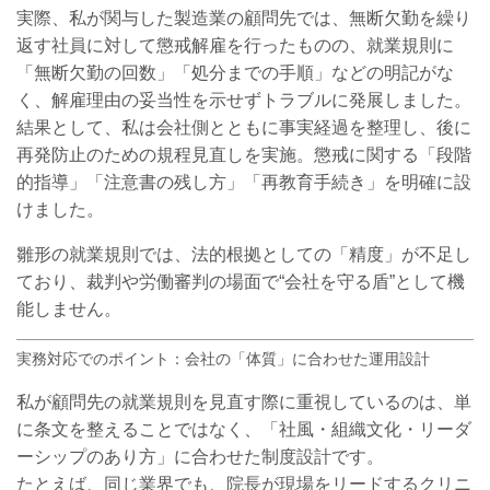
実際、私が関与した製造業の顧問先では、無断欠勤を繰り
返す社員に対して懲戒解雇を行ったものの、就業規則に
「無断欠勤の回数」「処分までの手順」などの明記がな
く、解雇理由の妥当性を示せずトラブルに発展しました。
結果として、私は会社側とともに事実経過を整理し、後に
再発防止のための規程見直しを実施。懲戒に関する「段階
的指導」「注意書の残し方」「再教育手続き」を明確に設
けました。
雛形の就業規則では、法的根拠としての「精度」が不足し
ており、裁判や労働審判の場面で“会社を守る盾”として機
能しません。
実務対応でのポイント：会社の「体質」に合わせた運用設計
私が顧問先の就業規則を見直す際に重視しているのは、単
に条文を整えることではなく、「社風・組織文化・リーダ
ーシップのあり方」に合わせた制度設計です。
たとえば、同じ業界でも、院長が現場をリードするクリニ