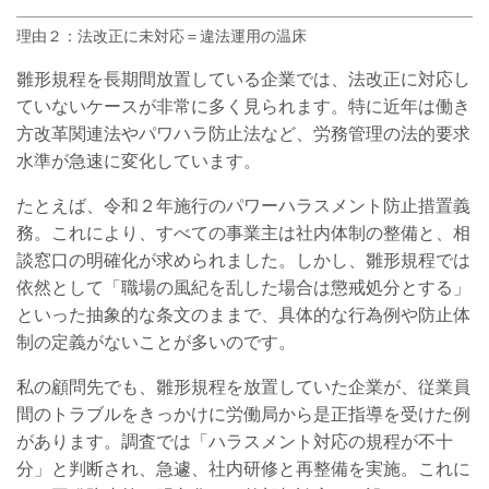
理由２：法改正に未対応＝違法運用の温床
雛形規程を長期間放置している企業では、法改正に対応し
ていないケースが非常に多く見られます。特に近年は働き
方改革関連法やパワハラ防止法など、労務管理の法的要求
水準が急速に変化しています。
たとえば、令和２年施行のパワーハラスメント防止措置義
務。これにより、すべての事業主は社内体制の整備と、相
談窓口の明確化が求められました。しかし、雛形規程では
依然として「職場の風紀を乱した場合は懲戒処分とする」
といった抽象的な条文のままで、具体的な行為例や防止体
制の定義がないことが多いのです。
私の顧問先でも、雛形規程を放置していた企業が、従業員
間のトラブルをきっかけに労働局から是正指導を受けた例
があります。調査では「ハラスメント対応の規程が不十
分」と判断され、急遽、社内研修と再整備を実施。これに