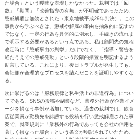
た場合」という曖昧な表現しかなかった。裁判では「回
数」「期間」「改善指導の有無」が不明確であったため、
懲戒解雇は無効とされた（東京地裁平成29年判決）。この
事例から学ぶべきは、懲戒や解雇の事由を抽象的に記すの
ではなく、一定の行為を具体的に例示し、手続きの流れま
で明示する必要があるという点である。私は顧問先の規程
改定時に「懲戒事由の列挙」だけでなく、「指導・警告を
経たうえでの懲戒発動」という段階的措置を明記するよう
助言している。これにより、後日トラブルが発生しても、
会社側が合理的なプロセスを踏んだことを証明しやすくな
る。
次に挙げるのは「服務規律と私生活上の非違行為」につい
てである。SNSの投稿や副業など、業務外行為が企業イメ
ージを損なう事例が増加している。過去の裁判では、飲食
店従業員が勤務先を誹謗する投稿を行い懲戒解雇された事
案で、就業規則に「業務外の行為であっても会社の信用を
著しく損なった場合」という条文が明記されていたため、