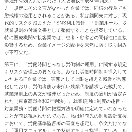
解雇が有効と判断された（大阪地裁平成30年判決）。一
方、規定にその文言がなかった企業では、同様の行為でも
懲戒権の濫用とされることがある。私は顧問先に対し、現
代的リスクを踏まえた「SNS利用指針」「副業ルール」を
就業規則の付属文書として整備することを提案している。
特に医療機関や接客業では、患者・顧客との関係性に直接
影響するため、企業イメージの毀損を未然に防ぐ取り組み
が不可欠だ。
第三に、「労働時間とみなし労働制の運用」に関する規定
もリスク管理上の要となる。みなし労働時間制を導入して
いたあるIT企業では、実態として上限を超える残業が常態
化しており、労働者側が未払い残業代を請求した裁判で、
就業規則上の条文が曖昧だったため、制度の適用が否定さ
れた（東京高裁令和2年判決）。就業規則に制度の趣旨・
対象業務・労働時間の把握方法を明確に定めていなかった
ことが問題視されたのである。私は顧問先の制度設計支援
において、労働基準監督署の審査を想定し、条文だけでな
く「運用マニュアル」まで整備するよう指導している。ル