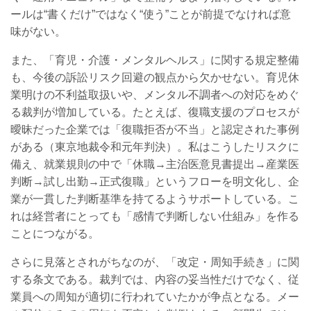
ールは“書くだけ”ではなく“使う”ことが前提でなければ意
味がない。
また、「育児・介護・メンタルヘルス」に関する規定整備
も、今後の訴訟リスク回避の観点から欠かせない。育児休
業明けの不利益取扱いや、メンタル不調者への対応をめぐ
る裁判が増加している。たとえば、復職支援のプロセスが
曖昧だった企業では「復職拒否が不当」と認定された事例
がある（東京地裁令和元年判決）。私はこうしたリスクに
備え、就業規則の中で「休職→主治医意見書提出→産業医
判断→試し出勤→正式復職」というフローを明文化し、企
業が一貫した判断基準を持てるようサポートしている。こ
れは経営者にとっても「感情で判断しない仕組み」を作る
ことにつながる。
さらに見落とされがちなのが、「改定・周知手続き」に関
する条文である。裁判では、内容の妥当性だけでなく、従
業員への周知が適切に行われていたかが争点となる。メー