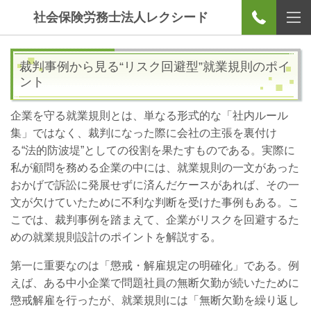
社会保険労務士法人レクシード
裁判事例から見る“リスク回避型”就業規則のポイ
ント
企業を守る就業規則とは、単なる形式的な「社内ルール
集」ではなく、裁判になった際に会社の主張を裏付け
る“法的防波堤”としての役割を果たすものである。実際に
私が顧問を務める企業の中には、就業規則の一文があった
おかげで訴訟に発展せずに済んだケースがあれば、その一
文が欠けていたために不利な判断を受けた事例もある。こ
こでは、裁判事例を踏まえて、企業がリスクを回避するた
めの就業規則設計のポイントを解説する。
第一に重要なのは「懲戒・解雇規定の明確化」である。例
えば、ある中小企業で問題社員の無断欠勤が続いたために
懲戒解雇を行ったが、就業規則には「無断欠勤を繰り返し