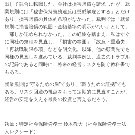
出して競合に転職した。会社は損害賠償を請求したが、就
業規則には「秘密保持義務違反は懲戒解雇とする」とだけ
あり、損害賠償の具体的条項がなかった。裁判では「就業
規則に損害賠償の範囲・金額基準の明示がない」として、
一部しか認められなかった。この経験を踏まえ、私はすぐ
に同社の規程を見直し、「損害の範囲」「故意・重過失」
「再就職制限条項」などを明文化。以降、他の顧問先でも
同様の見直しを進めている。裁判事例は、過去のトラブル
の記録であると同時に、将来の経営リスクを防ぐ教科書で
もある。
就業規則は“守るための盾”であり、“戦うための証拠”でも
ある。リスク回避の視点をもって定期的に見直すことが、
経営の安定を支える最良の投資と言えるだろう。
執筆：特定社会保険労務士 鈴木教大（社会保険労務士法
人レクシード）