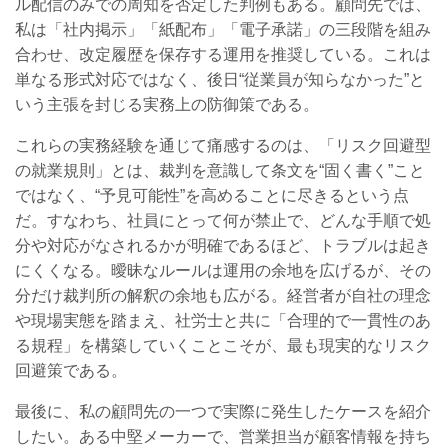
ル配信のみでの周知を否定した判例もある。顧問先では、
私は「社内掲示」「紙配布」「電子承諾」の三段階を組み
合わせ、改定履歴を保存する運用を推奨している。これは
単なる形式対応ではなく、後日“従業員が知らなかった”と
いう主張を封じる実務上の防御策である。
これらの実務経験を通じて痛感するのは、「リスク回避型
の就業規則」とは、裁判を意識して条文を“固く書く”こと
ではなく、“予見可能性”を高めることに尽きるという点
だ。すなわち、社員にとって何が禁止で、どんな手順で処
分や対応がなされるかが明確であるほど、トラブルは起き
にくくなる。曖昧なルールは運用の余地を広げるが、その
分だけ裁判所の解釈の余地も広がる。経営者が自社の理念
や現場実態を踏まえ、社労士と共に「合理的で一貫性のあ
る規程」を構築していくことこそが、最も現実的なリスク
回避策である。
最後に、私の顧問先の一つで実際に発生したケースを紹介
したい。ある中堅メーカーで、営業担当が顧客情報を持ち